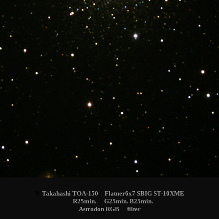
9/
Takahashi TOA-150 Flatner6x7 SBIG ST-10XME
R25min. G25min. B25min.
Astrodon RGB filter